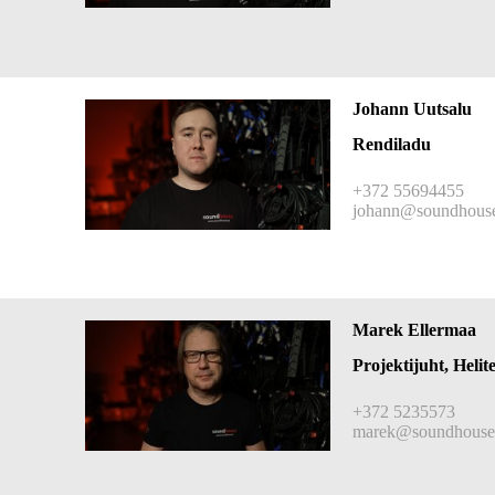
Johann Uutsalu
Rendiladu
+372 55694455
johann@soundhouse
Marek Ellermaa
Projektijuht, Helit
+372 5235573
marek@soundhouse