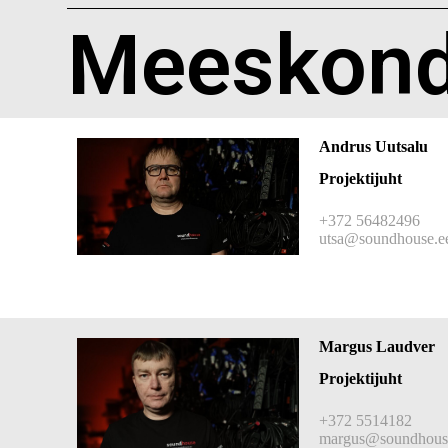
Meeskon
Andrus Uutsalu
Projektijuht
+372 56482496
utsa@soundhouse.e
Margus Laudver
Projektijuht
+372 5514182
margus@soundhous