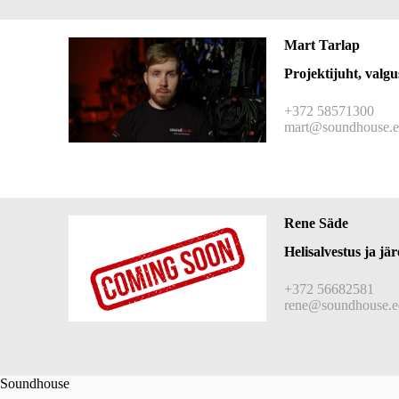
Mart Tarlap
Projektijuht, valgu
+372 58571300
mart@soundhouse.e
Rene Säde
Helisalvestus ja jär
+372 56682581
rene@soundhouse.e
Soundhouse